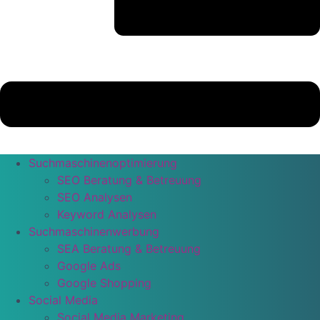
Suchmaschinenoptimierung
SEO Beratung & Betreuung
SEO Analysen
Keyword Analysen
Suchmaschinenwerbung
SEA Beratung & Betreuung
Google Ads
Google Shopping
Social Media
Social Media Marketing